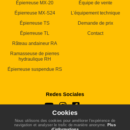
Épierreuse MX-20
Équipe de vente
Épierreuse MX-S24
L'équipement technique
Épierreuse TS
Demande de prix
Épierreuse TL
Contact
Râteau andaineur RA
Ramasseuse de pierres
hydraulique RH
Épierreuse suspendue RS
Redes Sociales
Cookies
Nous utilisons des cookies pour améliorer l'expérience de
navigation et analyser le trafic de manière anonyme.
Plus
d'informations