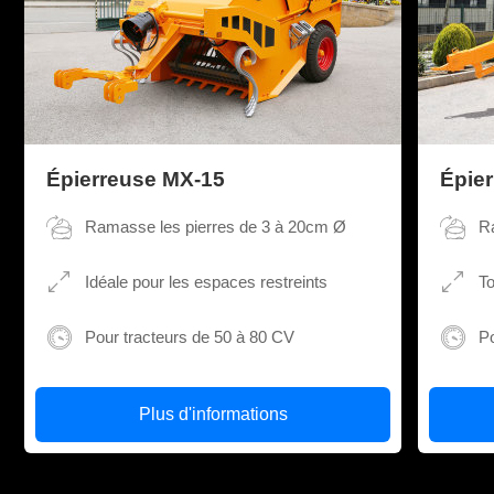
Épierreuse MX-15
Épie
Ramasse les pierres de 3 à 20cm Ø
R
Idéale pour les espaces restreints
To
Pour tracteurs de 50 à 80 CV
Po
Plus d'informations