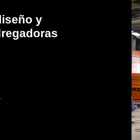
diseño y
dregadoras
.