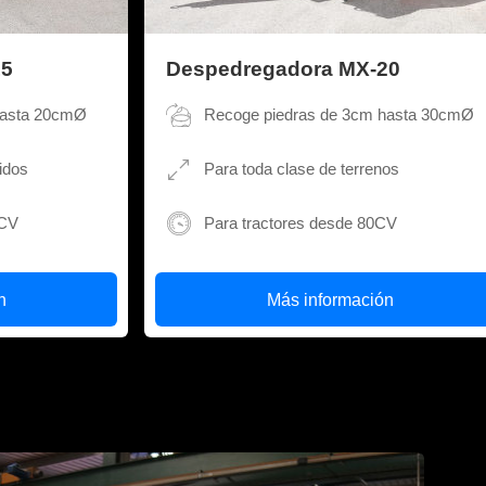
15
Despedregadora MX-20
hasta 20cmØ
Recoge piedras de 3cm hasta 30cmØ
idos
Para toda clase de terrenos
0CV
Para tractores desde 80CV
n
Más información