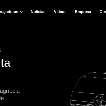
regadoras
Noticias
Videos
Empresa
Con
s
lta
agrícola
de