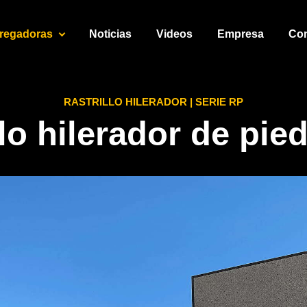
regadoras
Noticias
Videos
Empresa
Con
RASTRILLO HILERADOR | SERIE RP
llo hilerador de pie