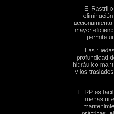
El Rastrill
eliminación
accionamiento h
mayor eficienc
permite un
Las ruedas
profundidad d
hidráulico mant
y los traslados
El RP es fácil
ruedas ni e
mantenimien
prácticas, e