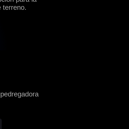
 terreno.
espedregadora