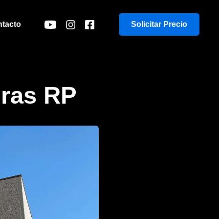
tacto
Solicitar Precio
dras
RP