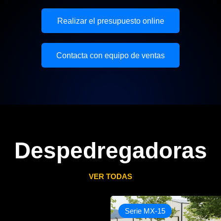
Realizar el presupuesto online
Contacta con equipo de ventas
Despedregadoras
VER TODAS
Serie MX-15