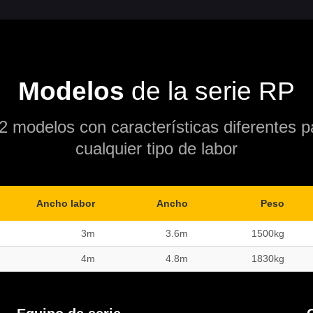
Modelos
de la serie RP
 modelos con características diferentes p
cualquier tipo de labor
Ancho labor
Ancho
Peso
3m
3.6m
1500kg
4m
4.8m
1830kg