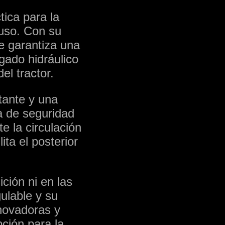
tica para la
-uso. Con su
se garantiza una
gado hidráulico
el tractor.
tante y una
a de seguridad
e la circulación
ita el posterior
ición ni en las
gulable y su
nnovadoras y
pción para la