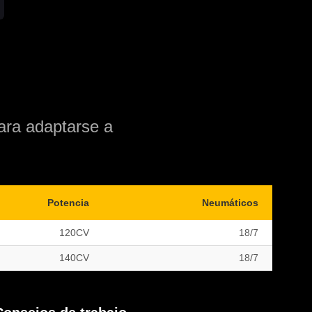
ara adaptarse a
Potencia
Neumáticos
120CV
18/7
140CV
18/7