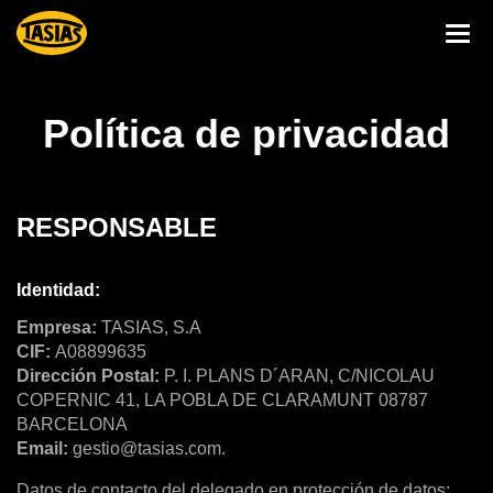
Política de privacidad
RESPONSABLE
Identidad:
Empresa:
TASIAS, S.A
CIF:
A08899635
Dirección Postal:
P. I. PLANS D´ARAN, C/NICOLAU
COPERNIC 41, LA POBLA DE CLARAMUNT 08787
BARCELONA
Email:
gestio@tasias.com
.
Datos de contacto del delegado en protección de datos: